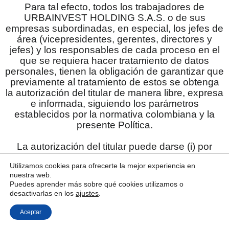
Para tal efecto, todos los trabajadores de
URBAINVEST HOLDING S.A.S. o de sus
empresas subordinadas, en especial, los jefes de
área (vicepresidentes, gerentes, directores y
jefes) y los responsables de cada proceso en el
que se requiera hacer tratamiento de datos
personales, tienen la obligación de garantizar que
previamente al tratamiento de estos se obtenga
la autorización del titular de manera libre, expresa
e informada, siguiendo los parámetros
establecidos por la normativa colombiana y la
presente Política.
La autorización del titular puede darse (i) por
escrito, (ii) de forma oral o (iii) mediante
Utilizamos cookies para ofrecerte la mejor experiencia en
conductas inequívocas que permitan concluir de
nuestra web.
forma razonable que se otorgó la autorización,
Puedes aprender más sobre qué cookies utilizamos o
garantizando en todo caso que esta sea
desactivarlas en los
ajustes
.
susceptible de posterior consulta. En ningún caso
el silencio podrá asimilarse a una conducta
Aceptar
inequívoca.