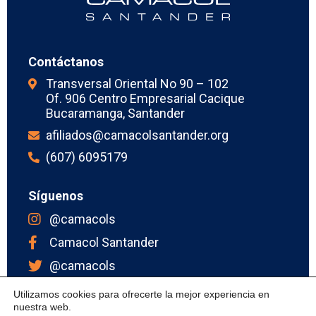
Contáctanos
Transversal Oriental No 90 – 102
Of. 906 Centro Empresarial Cacique
Bucaramanga, Santander
afiliados@camacolsantander.org
(607) 6095179
Síguenos
@camacols
Camacol Santander
@camacols
Camacol Santander
Utilizamos cookies para ofrecerte la mejor experiencia en
nuestra web.